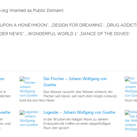
e.org (marked as Public Domain):
CE UPON A HONEYMOON“, „DESIGN FOR DREAMING“, „DRUG ADDI
ADER NEWS“, „WONDERFUL WORLD 1“ „DANCE OF THE DOVES“.
von
Der Fischer – Johann Wolfgang von
Goethe
t in
Das Wasser rauscht', das Wasser schwoll, ein
eilchen.
Fischer saß daran, sah nach dem Angel ruhevoll,
kühl bis ans Herz hinan.
Hure da!
Goethe
Legende – Johann Wolfgang von Goethe
e!
In der Wüsten ein heiliger Mann zu seinem
le, und
Erstaunen tät treffen an einen ziegenfüßigen
.
Faun, der sprach: