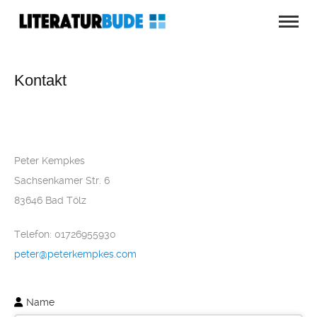
Kontakt
Peter Kempkes
Sachsenkamer Str. 6
83646 Bad Tölz
Telefon: 01726955930
peter@peterkempkes.com
Name