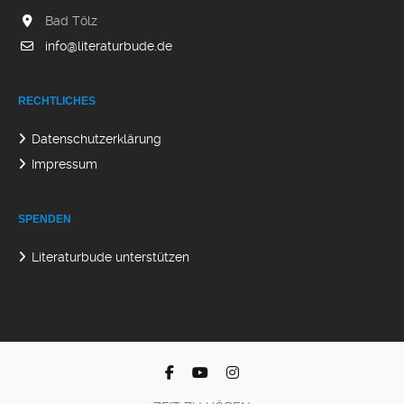
Geheimnisse. Doch wie können diese nur gelüftet werden?
Bad Tölz
--- Es war an ...
info@literaturbude.de
Das Märchen von dem Myrtenfräulein – Clemens
Brentano
Kann aus der Liebe zu einer Pflanze "mehr" werden? Oh ja,
RECHTLICHES
wie dieses blumige Märchen eindrucksvoll beweist. --- Im
sandigen ...
Datenschutzerklärung
Der Schlangenkönig – Heinrich Seidel
Impressum
Wenn die Schlange auch mal was Gutes bringen darf.
Zum Beispiel eine Krone und einen Schatz. --- Es waren
einmal drei kleine ...
SPENDEN
Literaturbude unterstützen