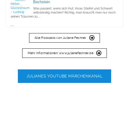
Bechstein
Was passiert, wenn sich Hut, Hose, Stiefel und Schwert
selbständig machen? Richtig, man braucht man nur noch
seinen Träumen zu ...
Der Teufel heiratet drei Schwestern – Italienisches
Märchen
Alle Podcasts von Juliane Fechner
Wenn der Teufel dreimal klingelt... Doch die weibliche List
obsiegt!
Mehr Informationen: www.julianefechner.de
Brummeisen und Pfeffernüsse – Richard von
Volkmann Leander
Weder Backkünste noch musikalischen Höhenflüge. Und
trotzdem siegt die Liebe!
JULIANES YOUTUBE MÄRCHENKANAL
Die Hexe und die Königskinder – Ludwig Bechstein
Und wieder spielt ein wundersamer Ring eine unrühmliche
Rolle...
Heideröslein – Else Ury
Wenn die Sehnsucht einer Frau nach einem Kinde
wundersame Blüten treibt. Auch ein Irrwisch spielt dabei
eine nicht unwichtige ...