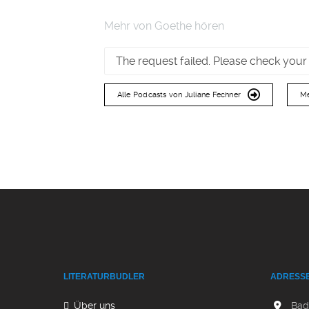
Mehr von Goethe hören
The request failed. Please check your
Alle Podcasts von Juliane Fechner
Me
LITERATURBUDLER
ADRESS
Über uns
Bad 