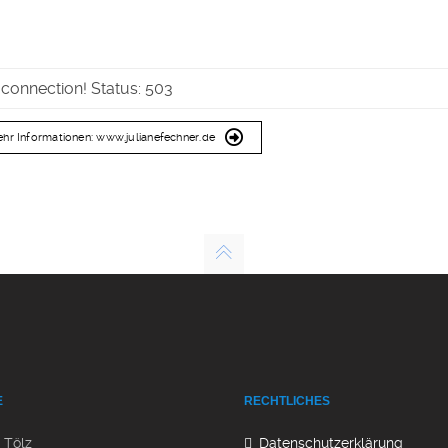
 connection! Status: 503
hr Informationen: www.julianefechner.de
E
RECHTLICHES
Tölz
Datenschutzerklärung