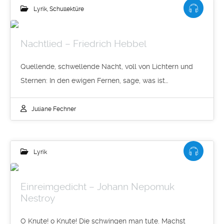
Lyrik
,
Schullektüre
Nachtlied – Friedrich Hebbel
Quellende, schwellende Nacht, voll von Lichtern und
Sternen: In den ewigen Fernen, sage, was ist…
Juliane Fechner
Lyrik
Einreimgedicht – Johann Nepomuk
Nestroy
O Knute! o Knute! Die schwingen man tute. Machst