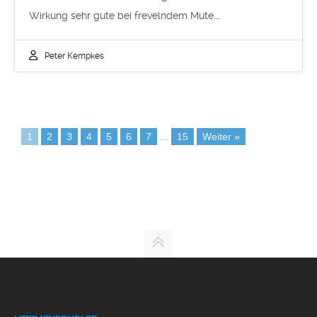
Wirkung sehr gute bei frevelndem Mute.…
Peter Kempkes
1
2
3
4
5
6
7
...
15
Weiter »