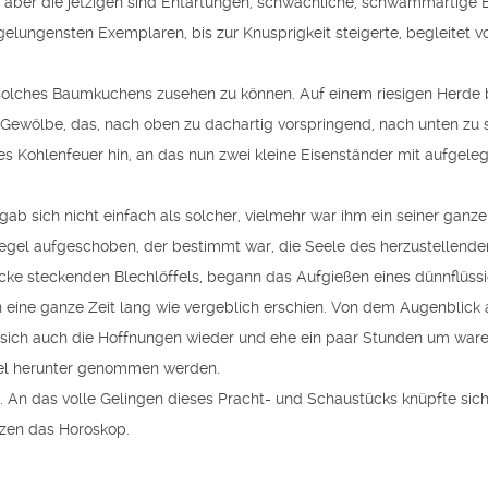
 aber die jetzigen sind Entartungen, schwächliche, schwammartige
n gelungensten Exemplaren, bis zur Knusprigkeit steigerte, begleitet
olches Baumkuchens zusehen zu können. Auf einem riesigen Herde b
Gewölbe, das, nach oben zu dachartig vorspringend, nach unten zu s
es Kohlenfeuer hin, an das nun zwei kleine Eisenständer mit aufgel
gab sich nicht einfach als solcher, vielmehr war ihm ein seiner ga
kegel aufgeschoben, der bestimmt war, die Seele des herzustellend
ocke steckenden Blechlöffels, begann das Aufgießen eines dünnflüs
eine ganze Zeit lang wie vergeblich erschien. Von dem Augenblick an
ich auch die Hoffnungen wieder und ehe ein paar Stunden um waren
el herunter genommen werden.
 An das volle Gelingen dieses Pracht- und Schaustücks knüpfte sich
zen das Horoskop.