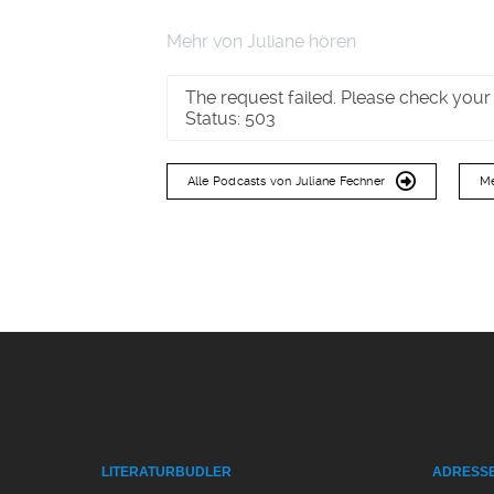
Mehr von Juliane hören
The request failed. Please check your
Status: 503
Alle Podcasts von Juliane Fechner
Me
LITERATURBUDLER
ADRESS