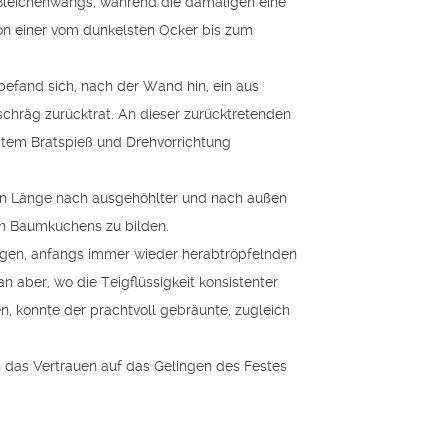
 Bleichenwangs, während die damaligen eine
Lautstärke
 von einer vom dunkelsten Ocker bis zum
zu
regeln.
efand sich, nach der Wand hin, ein aus
chräg zurücktrat. An dieser zurücktretenden
egtem Bratspieß und Drehvorrichtung
nzen Länge nach ausgehöhlter und nach außen
en Baumkuchens zu bilden.
sigen, anfangs immer wieder herabtröpfelnden
 aber, wo die Teigflüssigkeit konsistenter
, konnte der prachtvoll gebräunte, zugleich
 das Vertrauen auf das Gelingen des Festes