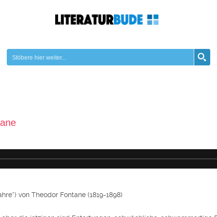
tane
hre“) von Theodor Fontane (1819-1898)