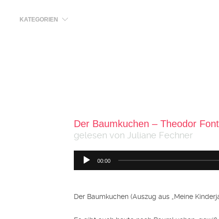
KATEGORIEN
Der Baumkuchen – Theodor Fon
gelesen von Juliane Fechner
Audio-
00:00
Player
Der Baumkuchen (Auszug aus „Meine Kinderja