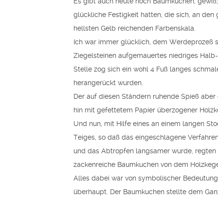
Es gibt auch heute noch Baumkuchen, gewiß;
glückliche Festigkeit hatten, die sich, an de
hellsten Gelb reichenden Farbenskala.
Ich war immer glücklich, dem Werdeprozeß s
Ziegelsteinen aufgemauertes niedriges Halb-
Stelle zog sich ein wohl 4 Fuß langes schmal
herangerückt wurden.
Der auf diesen Ständern ruhende Spieß aber 
hin mit gefettetem Papier überzogener Holz
Und nun, mit Hilfe eines an einem langen St
Teiges, so daß das eingeschlagene Verfahren 
und das Abtropfen langsamer wurde, regten s
zackenreiche Baumkuchen von dem Holzkeg
Alles dabei war von symbolischer Bedeutung.
überhaupt. Der Baumkuchen stellte dem Gan