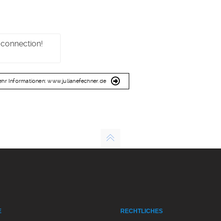
 connection!
hr Informationen: www.julianefechner.de
E
RECHTLICHES